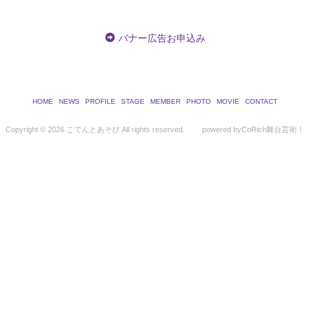
バナー広告お申込み
HOME
NEWS
PROFILE
STAGE
MEMBER
PHOTO
MOVIE
CONTACT
Copyright ©
2026 こてんとあそび All rights reserved.
powered by
CoRich舞台芸術！