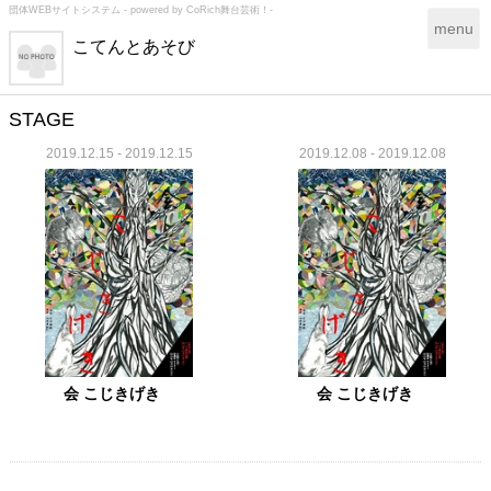
団体WEBサイトシステム - powered by
CoRich舞台芸術！-
T
menu
こてんとあそび
o
g
g
l
STAGE
e
2019.12.15 - 2019.12.15
2019.12.08 - 2019.12.08
n
a
v
i
g
a
t
i
o
n
会 こじきげき
会 こじきげき